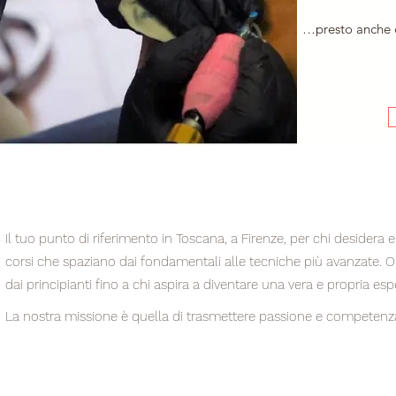
…presto anche 
Il tuo punto di riferimento in Toscana, a Firenze, per chi desidera
corsi che spaziano dai fondamentali alle tecniche più avanzate. Or
dai principianti fino a chi aspira a diventare una vera e propria esp
La nostra missione è quella di trasmettere passione e competenza 