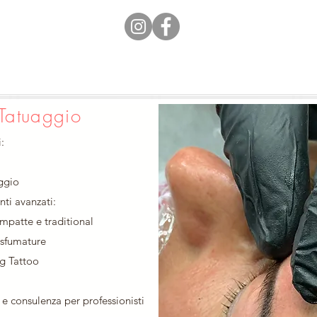
Tatuaggio
:
ggio
ti avanzati:
ompatte e traditional
sfumature
ig Tattoo
 consulenza per professionisti