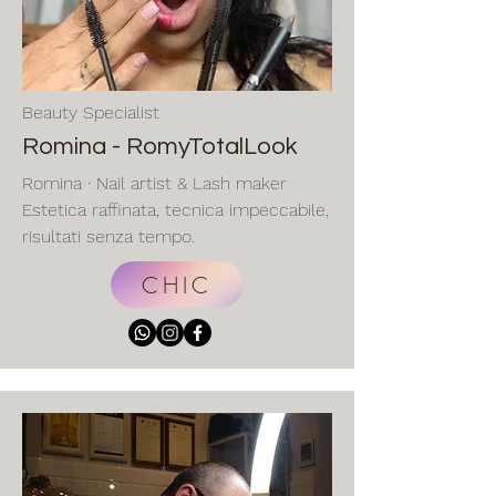
Beauty Specialist
Romina - RomyTotalLook
Romina · Nail artist & Lash maker
Estetica raffinata, tecnica impeccabile,
risultati senza tempo.
CHIC