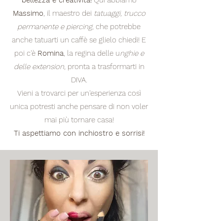
bellezza e creatività!
Qui abbiamo
Massimo
, il maestro dei
tatuaggi, trucco
permanente e piercing,
che potrebbe
anche tatuarti un caffè se glielo chiedi! E
poi c'è
Romina
, la regina delle u
nghie e
delle extension
, pronta a trasformarti in
DIVA.
Vieni a trovarci per un'esperienza così
unica potresti anche pensare di non voler
mai più tornare casa!
Ti aspettiamo con inchiostro e sorrisi!